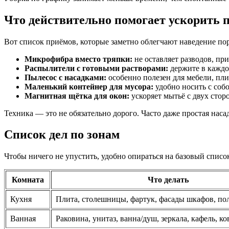
Что действительно помогает ускорить 
Вот список приёмов, которые заметно облегчают наведение пор
Микрофибра вместо тряпки:
не оставляет разводов, пр
Распылители с готовыми растворами:
держите в каждо
Пылесос с насадками:
особенно полезен для мебели, пли
Маленький контейнер для мусора:
удобно носить с соб
Магнитная щётка для окон:
ускоряет мытьё с двух стор
Техника — это не обязательно дорого. Часто даже простая наса
Список дел по зонам
Чтобы ничего не упустить, удобно опираться на базовый список
Комната
Что делать
Кухня
Плита, столешницы, фартук, фасады шкафов, по
Ванная
Раковина, унитаз, ванна/душ, зеркала, кафель, к