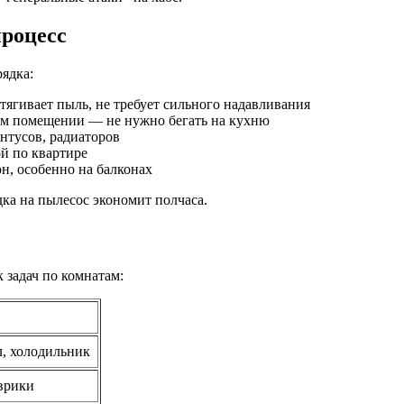
процесс
ядка:
итягивает пыль, не требует сильного надавливания
м помещении — не нужно бегать на кухню
нтусов, радиаторов
ой по квартире
он, особенно на балконах
дка на пылесос экономит полчаса.
 задач по комнатам:
л, холодильник
оврики