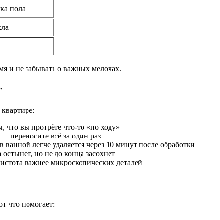
рка пола
кла
мя и не забывать о важных мелочах.
т
 квартире:
 что вы протрёте что-то «по ходу»
 — переносите всё за один раз
 ванной легче удаляется через 10 минут после обработки
 остынет, но не до конца засохнет
 чистота важнее микроскопических деталей
от что помогает: