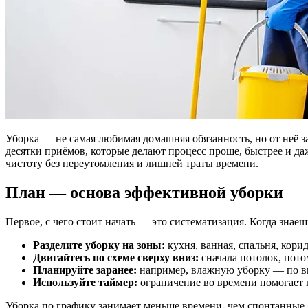
Уборка — не самая любимая домашняя обязанность, но от неё зависит комфорт и здоровье. Часто причина в том, что уборка воспринимается как нудная рутина. На деле же — это система. Есть
десятки приёмов, которые делают процесс проще, быстрее и д
чистоту без переутомления и лишней траты времени.
План — основа эффективной уборки
Первое, с чего стоит начать — это систематизация. Когда знаешь
Разделите уборку на зоны:
кухня, ванная, спальня, корид
Двигайтесь по схеме сверху вниз:
сначала потолок, пото
Планируйте заранее:
например, влажную уборку — по вы
Используйте таймер:
ограничение во времени помогает н
Уборка по графику занимает меньше времени, чем спонтанные 