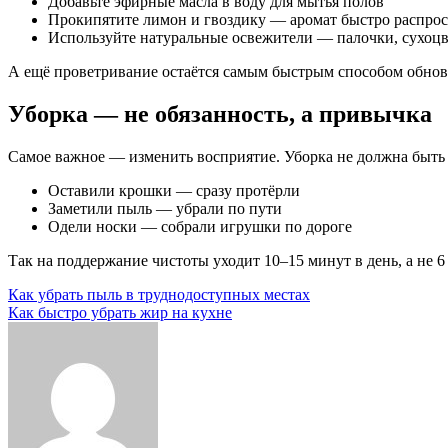
Добавьте эфирные масла в воду для мытья полов
Прокипятите лимон и гвоздику — аромат быстро распрос
Используйте натуральные освежители — палочки, сухоцве
А ещё проветривание остаётся самым быстрым способом обнов
Уборка — не обязанность, а привычка
Самое важное — изменить восприятие. Уборка не должна быть б
Оставили крошки — сразу протёрли
Заметили пыль — убрали по пути
Одели носки — собрали игрушки по дороге
Так на поддержание чистоты уходит 10–15 минут в день, а не 6 
Навигация
Как убрать пыль в труднодоступных местах
Как быстро убрать жир на кухне
по
записям